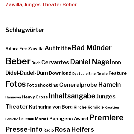
Schlagwörter
Bad Münder
Auftritte
Adara Fee Zawilla
Beber
Daniel Nagel
Cervantes
DDD
Buch
Didel-Dadel-Dum
Download
Feature
Dystopie
Eine für alle
Fotos
Hameln
Generalprobe
Fotoshooting
Inhaltsangabe
Junges
Heavy Cross
Hannover
Theater
Katharina von Bora
Kirche
Komödie
Kroatien
Premiere
Papageno Award
Lauenau
Mozart
Labiche
Presse-Info
Rosa Helfers
Radio