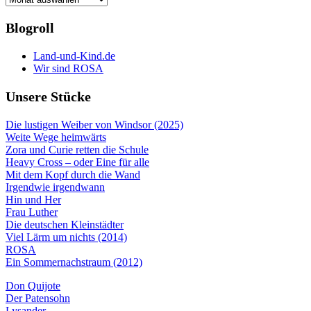
Blogroll
Land-und-Kind.de
Wir sind ROSA
Unsere Stücke
Die lustigen Weiber von Windsor (2025)
Weite Wege heimwärts
Zora und Curie retten die Schule
Heavy Cross – oder Eine für alle
Mit dem Kopf durch die Wand
Irgendwie irgendwann
Hin und Her
Frau Luther
Die deutschen Kleinstädter
Viel Lärm um nichts (2014)
ROSA
Ein Sommernachstraum (2012)
Don Quijote
Der Patensohn
Lysander