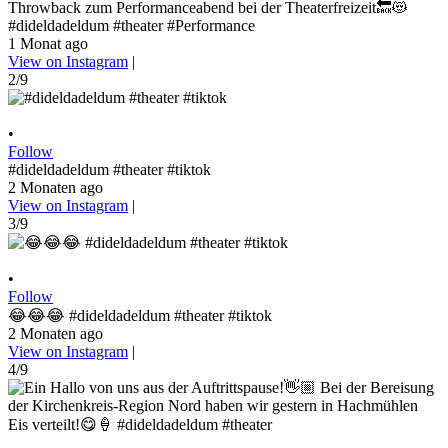
Throwback zum Performanceabend bei der Theaterfreizeit🔙😻
#dideldadeldum #theater #Performance
1 Monat ago
View on Instagram
|
2/9
•
Follow
#dideldadeldum #theater #tiktok
2 Monaten ago
View on Instagram
|
3/9
•
Follow
😂😂😂 #dideldadeldum #theater #tiktok
2 Monaten ago
View on Instagram
|
4/9