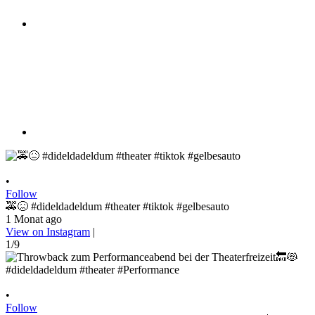
•
Follow
🚕😖 #dideldadeldum #theater #tiktok #gelbesauto
1 Monat ago
View on Instagram
|
1/9
•
Follow