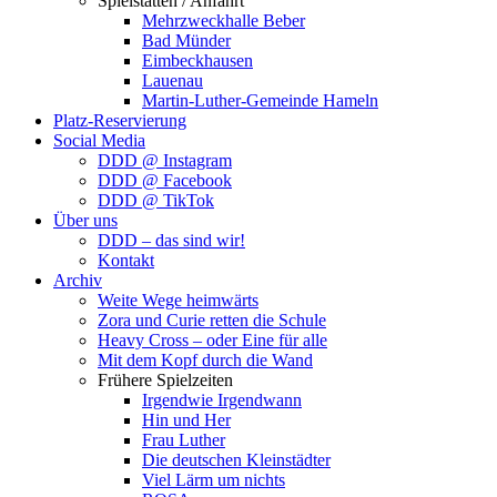
Spielstätten / Anfahrt
Mehrzweckhalle Beber
Bad Münder
Eimbeckhausen
Lauenau
Martin-Luther-Gemeinde Hameln
Platz-Reservierung
Social Media
DDD @ Instagram
DDD @ Facebook
DDD @ TikTok
Über uns
DDD – das sind wir!
Kontakt
Archiv
Weite Wege heimwärts
Zora und Curie retten die Schule
Heavy Cross – oder Eine für alle
Mit dem Kopf durch die Wand
Frühere Spielzeiten
Irgendwie Irgendwann
Hin und Her
Frau Luther
Die deutschen Kleinstädter
Viel Lärm um nichts