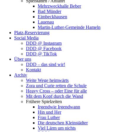
Spielstätten / Anfahrt
Mehrzweckhalle Beber
Bad Münder
Eimbeckhausen
Lauenau
Martin-Luther-Gemeinde Hameln
Platz-Reservierung
Social Media
DDD @ Instagram
DDD @ Facebook
DDD @ TikTok
Über uns
DDD – das sind wir!
Kontakt
Archiv
Weite Wege heimwärts
Zora und Curie retten die Schule
Heavy Cross – oder Eine für alle
Mit dem Kopf durch die Wand
Frühere Spielzeiten
Irgendwie Irgendwann
Hin und Her
Frau Luther
Die deutschen Kleinstädter
Viel Lärm um nichts