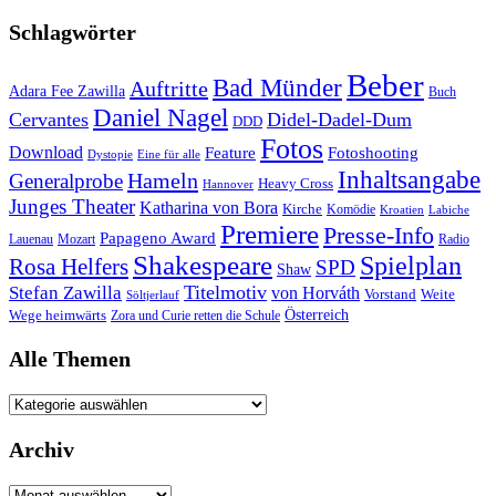
Schlagwörter
Beber
Bad Münder
Auftritte
Adara Fee Zawilla
Buch
Daniel Nagel
Cervantes
Didel-Dadel-Dum
DDD
Fotos
Download
Feature
Fotoshooting
Dystopie
Eine für alle
Inhaltsangabe
Hameln
Generalprobe
Heavy Cross
Hannover
Junges Theater
Katharina von Bora
Kirche
Komödie
Kroatien
Labiche
Premiere
Presse-Info
Papageno Award
Lauenau
Mozart
Radio
Shakespeare
Spielplan
Rosa Helfers
SPD
Shaw
Titelmotiv
Stefan Zawilla
von Horváth
Vorstand
Weite
Söltjerlauf
Österreich
Wege heimwärts
Zora und Curie retten die Schule
Alle Themen
Alle
Themen
Archiv
Archiv