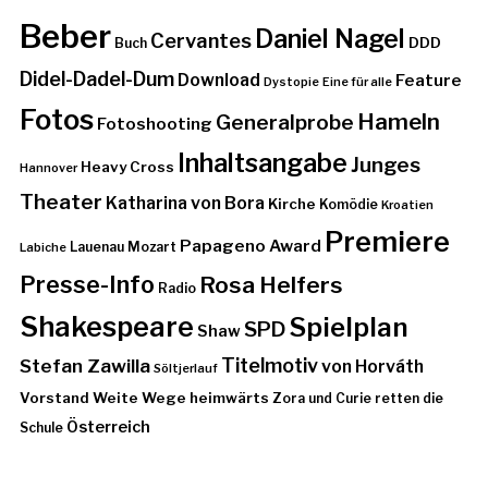
Beber
Daniel Nagel
Cervantes
DDD
Buch
Didel-Dadel-Dum
Download
Feature
Dystopie
Eine für alle
Fotos
Hameln
Generalprobe
Fotoshooting
Inhaltsangabe
Junges
Heavy Cross
Hannover
Theater
Katharina von Bora
Kirche
Komödie
Kroatien
Premiere
Papageno Award
Lauenau
Mozart
Labiche
Presse-Info
Rosa Helfers
Radio
Shakespeare
Spielplan
SPD
Shaw
Stefan Zawilla
Titelmotiv
von Horváth
Söltjerlauf
Vorstand
Weite Wege heimwärts
Zora und Curie retten die
Österreich
Schule