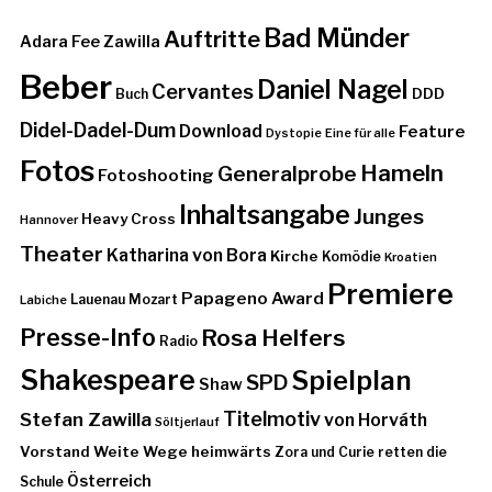
Bad Münder
Auftritte
Adara Fee Zawilla
Beber
Daniel Nagel
Cervantes
DDD
Buch
Didel-Dadel-Dum
Download
Feature
Dystopie
Eine für alle
Fotos
Hameln
Generalprobe
Fotoshooting
Inhaltsangabe
Junges
Heavy Cross
Hannover
Theater
Katharina von Bora
Kirche
Komödie
Kroatien
Premiere
Papageno Award
Lauenau
Mozart
Labiche
Presse-Info
Rosa Helfers
Radio
Shakespeare
Spielplan
SPD
Shaw
Stefan Zawilla
Titelmotiv
von Horváth
Söltjerlauf
Vorstand
Weite Wege heimwärts
Zora und Curie retten die
Österreich
Schule