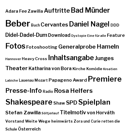
Bad Münder
Auftritte
Adara Fee Zawilla
Beber
Daniel Nagel
Cervantes
DDD
Buch
Didel-Dadel-Dum
Download
Feature
Dystopie
Eine für alle
Fotos
Hameln
Generalprobe
Fotoshooting
Inhaltsangabe
Junges
Heavy Cross
Hannover
Theater
Katharina von Bora
Kirche
Komödie
Kroatien
Premiere
Papageno Award
Lauenau
Mozart
Labiche
Presse-Info
Rosa Helfers
Radio
Shakespeare
Spielplan
SPD
Shaw
Stefan Zawilla
Titelmotiv
von Horváth
Söltjerlauf
Vorstand
Weite Wege heimwärts
Zora und Curie retten die
Österreich
Schule