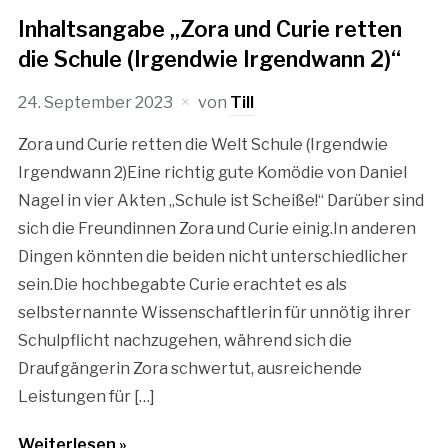
Inhaltsangabe „Zora und Curie retten
die Schule (Irgendwie Irgendwann 2)“
24. September 2023
von
Till
Zora und Curie retten die Welt Schule (Irgendwie
Irgendwann 2)Eine richtig gute Komödie von Daniel
Nagel in vier Akten „Schule ist Scheiße!“ Darüber sind
sich die Freundinnen Zora und Curie einig.In anderen
Dingen könnten die beiden nicht unterschiedlicher
sein.Die hochbegabte Curie erachtet es als
selbsternannte Wissenschaftlerin für unnötig ihrer
Schulpflicht nachzugehen, während sich die
Draufgängerin Zora schwertut, ausreichende
Leistungen für […]
Weiterlesen »