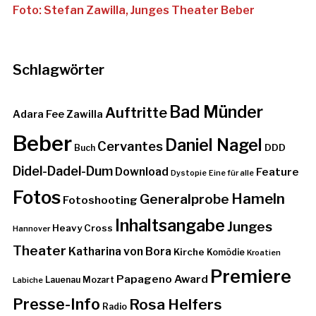
Schlagwörter
Bad Münder
Auftritte
Adara Fee Zawilla
Beber
Daniel Nagel
Cervantes
DDD
Buch
Didel-Dadel-Dum
Download
Feature
Dystopie
Eine für alle
Fotos
Hameln
Generalprobe
Fotoshooting
Inhaltsangabe
Junges
Heavy Cross
Hannover
Theater
Katharina von Bora
Kirche
Komödie
Kroatien
Premiere
Papageno Award
Lauenau
Mozart
Labiche
Presse-Info
Rosa Helfers
Radio