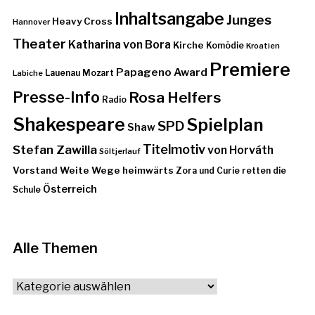
Inhaltsangabe
Junges
Heavy Cross
Hannover
Theater
Katharina von Bora
Kirche
Komödie
Kroatien
Premiere
Papageno Award
Lauenau
Mozart
Labiche
Presse-Info
Rosa Helfers
Radio
Shakespeare
Spielplan
SPD
Shaw
Stefan Zawilla
Titelmotiv
von Horváth
Söltjerlauf
Vorstand
Weite Wege heimwärts
Zora und Curie retten die
Österreich
Schule
Alle Themen
Alle
Themen