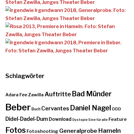
Schlagwörter
Bad Münder
Auftritte
Adara Fee Zawilla
Beber
Daniel Nagel
Cervantes
DDD
Buch
Didel-Dadel-Dum
Download
Feature
Dystopie
Eine für alle
Fotos
Hameln
Generalprobe
Fotoshooting