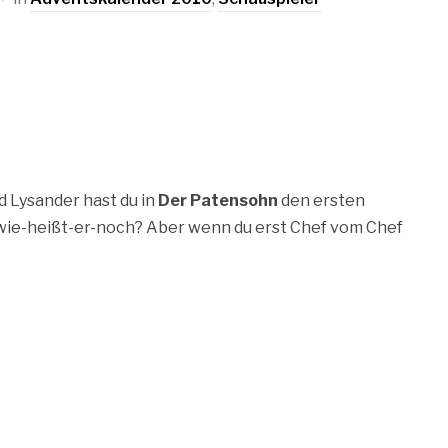
d Lysander hast du in
Der Patensohn
den ersten
r wie-heißt-er-noch? Aber wenn du erst Chef vom Chef