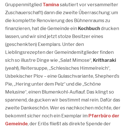
Gruppenmitglied
Tamina
salutiert vor versammelter
Zuschauerschaft) dann die zweite Überraschung: um
die komplette Renovierung des Bühnenraums zu
finanzieren, hat die Gemeinde ein
Kochbuch
drucken
lassen, und wir sind jetzt stolze Besitzer eines
(geschenkten) Exemplars. Unter den
Lieblingsrezepten der Gemeindemitglieder finden
sich so illustre Dinge wie „Salat Mimose“,
Kritharaki
(yeah!), Reitersuppe, „Schlesisches Himmelreich“,
Usbekischer Plov – eine Gulaschvariante, Shepherd’s
Pie, „Hering unter dem Pelz“ und die „Schöne
Melusine“, einen Blumenkohl-Auflauf. Das klingt so
spannend, da gucken wir bestimmt mal rein. Dafür das
zweite Dankeschön. Wer es nachkochen möchte, der
bekommt sicher noch ein Exemplar im
Pfarrbüro der
Gemeinde
, der Erlös fließt als direkte Spende der