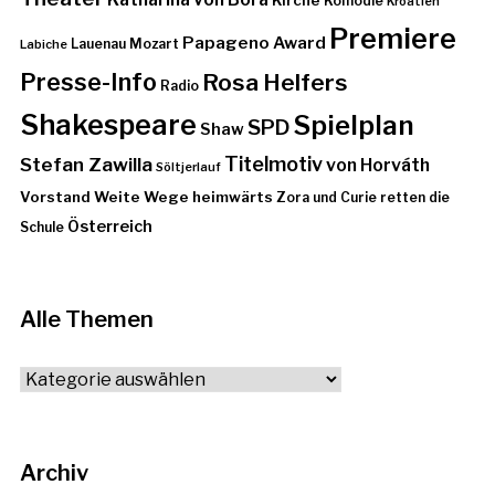
Kirche
Komödie
Kroatien
Premiere
Papageno Award
Lauenau
Mozart
Labiche
Presse-Info
Rosa Helfers
Radio
Shakespeare
Spielplan
SPD
Shaw
Stefan Zawilla
Titelmotiv
von Horváth
Söltjerlauf
Vorstand
Weite Wege heimwärts
Zora und Curie retten die
Österreich
Schule
Alle Themen
Alle
Themen
Archiv