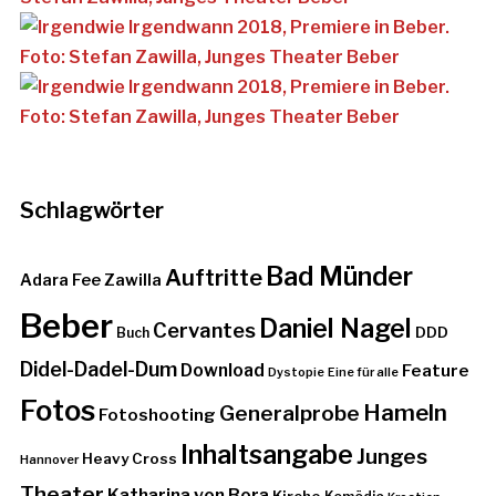
Schlagwörter
Bad Münder
Auftritte
Adara Fee Zawilla
Beber
Daniel Nagel
Cervantes
DDD
Buch
Didel-Dadel-Dum
Download
Feature
Dystopie
Eine für alle
Fotos
Hameln
Generalprobe
Fotoshooting
Inhaltsangabe
Junges
Heavy Cross
Hannover
Theater
Katharina von Bora