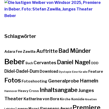
Schlagwörter
Bad Münder
Auftritte
Adara Fee Zawilla
Beber
Daniel Nagel
Cervantes
DDD
Buch
Didel-Dadel-Dum
Download
Feature
Dystopie
Eine für alle
Fotos
Hameln
Generalprobe
Fotoshooting
Inhaltsangabe
Junges
Heavy Cross
Hannover
Theater
Katharina von Bora
Kirche
Komödie
Kroatien
Premiere
Papageno Award
Lauenau
Mozart
Labiche