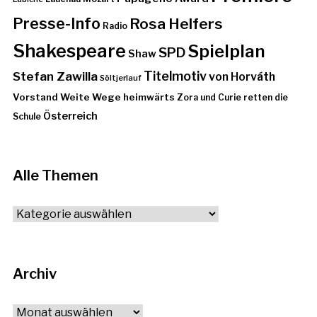
Presse-Info
Rosa Helfers
Radio
Shakespeare
Spielplan
SPD
Shaw
Stefan Zawilla
Titelmotiv
von Horváth
Söltjerlauf
Vorstand
Weite Wege heimwärts
Zora und Curie retten die
Österreich
Schule
Alle Themen
Alle
Themen
Archiv
Archiv