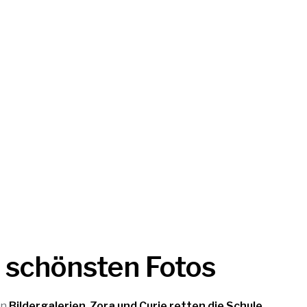
e schönsten Fotos
in
Bildergalerien
,
Zora und Curie retten die Schule