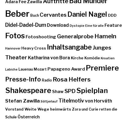
Bad Münder
Auftritte
Adara Fee Zawilla
Beber
Daniel Nagel
Cervantes
DDD
Buch
Didel-Dadel-Dum
Download
Feature
Dystopie
Eine für alle
Fotos
Hameln
Generalprobe
Fotoshooting
Inhaltsangabe
Junges
Heavy Cross
Hannover
Theater
Katharina von Bora
Kirche
Komödie
Kroatien
Premiere
Papageno Award
Lauenau
Mozart
Labiche
Presse-Info
Rosa Helfers
Radio
Shakespeare
Spielplan
SPD
Shaw
Stefan Zawilla
Titelmotiv
von Horváth
Söltjerlauf
Vorstand
Weite Wege heimwärts
Zora und Curie retten die
Österreich
Schule