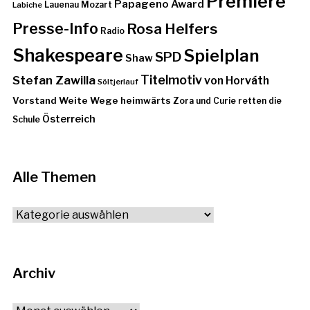
Premiere
Papageno Award
Lauenau
Mozart
Labiche
Presse-Info
Rosa Helfers
Radio
Shakespeare
Spielplan
SPD
Shaw
Stefan Zawilla
Titelmotiv
von Horváth
Söltjerlauf
Vorstand
Weite Wege heimwärts
Zora und Curie retten die
Österreich
Schule
Alle Themen
Alle
Themen
Archiv