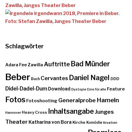
Schlagwörter
Bad Münder
Auftritte
Adara Fee Zawilla
Beber
Daniel Nagel
Cervantes
DDD
Buch
Didel-Dadel-Dum
Download
Feature
Dystopie
Eine für alle
Fotos
Hameln
Generalprobe
Fotoshooting
Inhaltsangabe
Junges
Heavy Cross
Hannover
Theater
Katharina von Bora
Kirche
Komödie
Kroatien