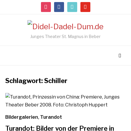
instagram
facebook
tiktok
youtube
Junges Theater St. Magnus in Beber
Schlagwort:
Schiller
Bildergalerien
,
Turandot
Turandot: Bilder von der Premiere in