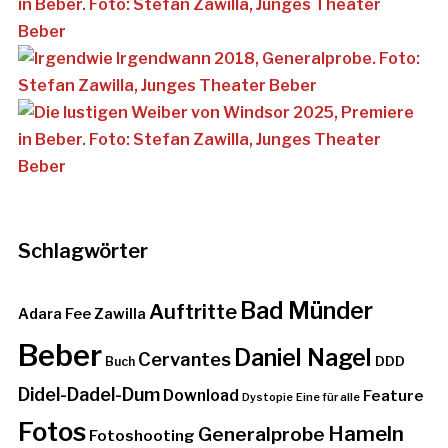
Schlagwörter
Bad Münder
Auftritte
Adara Fee Zawilla
Beber
Daniel Nagel
Cervantes
DDD
Buch
Didel-Dadel-Dum
Download
Feature
Dystopie
Eine für alle
Fotos
Hameln
Generalprobe
Fotoshooting