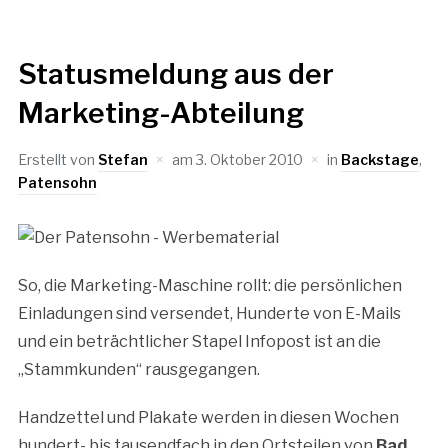
Statusmeldung aus der
Marketing-Abteilung
Erstellt von
Stefan
am
3. Oktober 2010
in
Backstage
,
Patensohn
So, die Marketing-Maschine rollt: die persönlichen
Einladungen sind versendet, Hunderte von E-Mails
und ein beträchtlicher Stapel Infopost ist an die
„Stammkunden“ rausgegangen.
Handzettel und Plakate werden in diesen Wochen
hundert- bis tausendfach in den Ortsteilen von
Bad