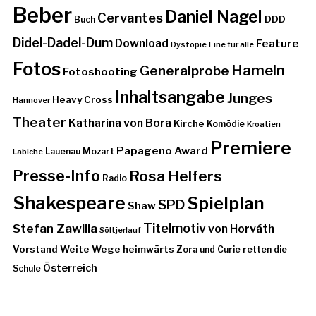
Beber
Daniel Nagel
Cervantes
DDD
Buch
Didel-Dadel-Dum
Download
Feature
Dystopie
Eine für alle
Fotos
Hameln
Generalprobe
Fotoshooting
Inhaltsangabe
Junges
Heavy Cross
Hannover
Theater
Katharina von Bora
Kirche
Komödie
Kroatien
Premiere
Papageno Award
Lauenau
Mozart
Labiche
Presse-Info
Rosa Helfers
Radio
Shakespeare
Spielplan
SPD
Shaw
Stefan Zawilla
Titelmotiv
von Horváth
Söltjerlauf
Vorstand
Weite Wege heimwärts
Zora und Curie retten die
Österreich
Schule