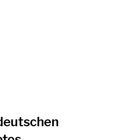
deutschen
otos