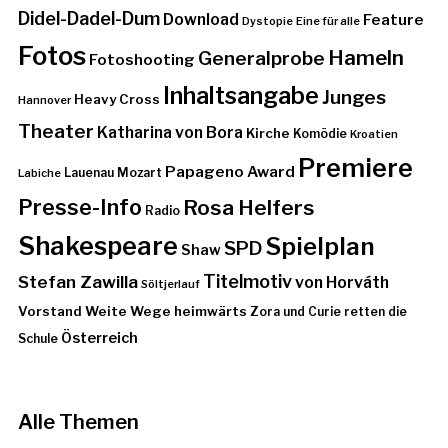
Didel-Dadel-Dum
Download
Feature
Dystopie
Eine für alle
Fotos
Hameln
Generalprobe
Fotoshooting
Inhaltsangabe
Junges
Heavy Cross
Hannover
Theater
Katharina von Bora
Kirche
Komödie
Kroatien
Premiere
Papageno Award
Lauenau
Mozart
Labiche
Presse-Info
Rosa Helfers
Radio
Shakespeare
Spielplan
SPD
Shaw
Stefan Zawilla
Titelmotiv
von Horváth
Söltjerlauf
Vorstand
Weite Wege heimwärts
Zora und Curie retten die
Österreich
Schule
Alle Themen