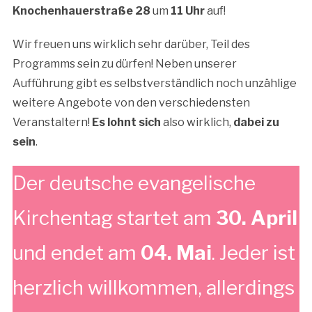
Knochenhauerstraße 28
um
11 Uhr
auf!
Wir freuen uns wirklich sehr darüber, Teil des
Programms sein zu dürfen! Neben unserer
Aufführung gibt es selbstverständlich noch unzählige
weitere Angebote von den verschiedensten
Veranstaltern!
Es lohnt sich
also wirklich,
dabei zu
sein
.
Der deutsche evangelische
Kirchentag startet am
30. April
und endet am
04. Mai
. Jeder ist
herzlich willkommen, allerdings