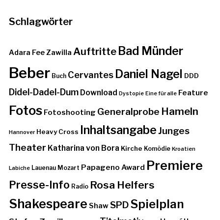
Schlagwörter
Bad Münder
Auftritte
Adara Fee Zawilla
Beber
Daniel Nagel
Cervantes
DDD
Buch
Didel-Dadel-Dum
Download
Feature
Dystopie
Eine für alle
Fotos
Hameln
Generalprobe
Fotoshooting
Inhaltsangabe
Junges
Heavy Cross
Hannover
Theater
Katharina von Bora
Kirche
Komödie
Kroatien
Premiere
Papageno Award
Lauenau
Mozart
Labiche
Presse-Info
Rosa Helfers
Radio
Shakespeare
Spielplan
SPD
Shaw