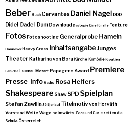
Adara Fee Zawilla
Beber
Daniel Nagel
Cervantes
DDD
Buch
Didel-Dadel-Dum
Download
Feature
Dystopie
Eine für alle
Fotos
Hameln
Generalprobe
Fotoshooting
Inhaltsangabe
Junges
Heavy Cross
Hannover
Theater
Katharina von Bora
Kirche
Komödie
Kroatien
Premiere
Papageno Award
Lauenau
Mozart
Labiche
Presse-Info
Rosa Helfers
Radio
Shakespeare
Spielplan
SPD
Shaw
Stefan Zawilla
Titelmotiv
von Horváth
Söltjerlauf
Vorstand
Weite Wege heimwärts
Zora und Curie retten die
Österreich
Schule