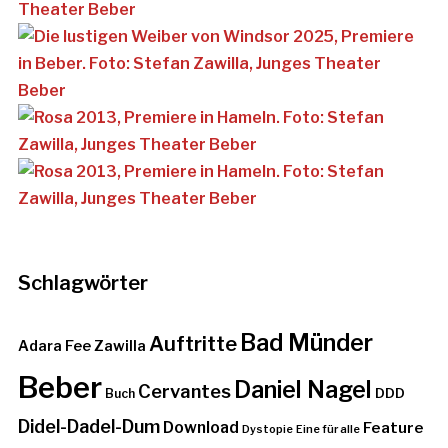
Schlagwörter
Bad Münder
Auftritte
Adara Fee Zawilla
Beber
Daniel Nagel
Cervantes
DDD
Buch
Didel-Dadel-Dum
Download
Feature
Dystopie
Eine für alle