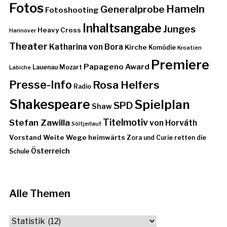
Fotos
Hameln
Generalprobe
Fotoshooting
Inhaltsangabe
Junges
Heavy Cross
Hannover
Theater
Katharina von Bora
Kirche
Komödie
Kroatien
Premiere
Papageno Award
Lauenau
Mozart
Labiche
Presse-Info
Rosa Helfers
Radio
Shakespeare
Spielplan
SPD
Shaw
Stefan Zawilla
Titelmotiv
von Horváth
Söltjerlauf
Vorstand
Weite Wege heimwärts
Zora und Curie retten die
Österreich
Schule
Alle Themen
Alle