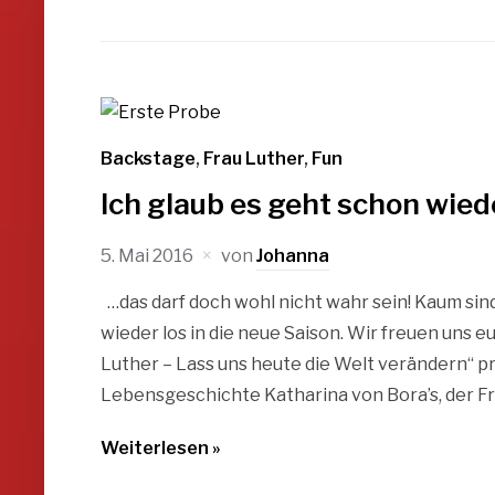
Backstage
,
Frau Luther
,
Fun
Ich glaub es geht schon wied
5. Mai 2016
von
Johanna
…das darf doch wohl nicht wahr sein! Kaum sind
wieder los in die neue Saison. Wir freuen uns 
Luther – Lass uns heute die Welt verändern“ pr
Lebensgeschichte Katharina von Bora’s, der Fr
Weiterlesen »