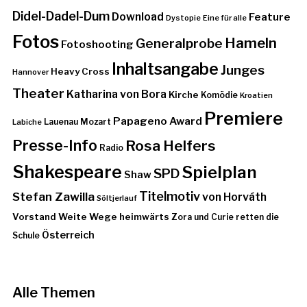
Didel-Dadel-Dum
Download
Feature
Dystopie
Eine für alle
Fotos
Hameln
Generalprobe
Fotoshooting
Inhaltsangabe
Junges
Heavy Cross
Hannover
Theater
Katharina von Bora
Kirche
Komödie
Kroatien
Premiere
Papageno Award
Lauenau
Mozart
Labiche
Presse-Info
Rosa Helfers
Radio
Shakespeare
Spielplan
SPD
Shaw
Stefan Zawilla
Titelmotiv
von Horváth
Söltjerlauf
Vorstand
Weite Wege heimwärts
Zora und Curie retten die
Österreich
Schule
Alle Themen