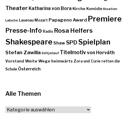
Theater
Katharina von Bora
Kirche
Komödie
Kroatien
Premiere
Papageno Award
Lauenau
Mozart
Labiche
Presse-Info
Rosa Helfers
Radio
Shakespeare
Spielplan
SPD
Shaw
Stefan Zawilla
Titelmotiv
von Horváth
Söltjerlauf
Vorstand
Weite Wege heimwärts
Zora und Curie retten die
Österreich
Schule
Alle Themen
Alle
Themen