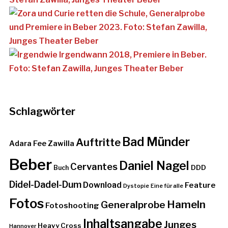
Schlagwörter
Bad Münder
Auftritte
Adara Fee Zawilla
Beber
Daniel Nagel
Cervantes
DDD
Buch
Didel-Dadel-Dum
Download
Feature
Dystopie
Eine für alle
Fotos
Hameln
Generalprobe
Fotoshooting
Inhaltsangabe
Junges
Heavy Cross
Hannover