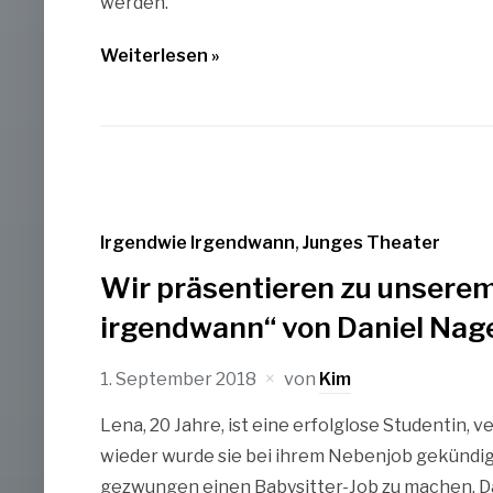
werden.
Weiterlesen »
Irgendwie Irgendwann
,
Junges Theater
Wir präsentieren zu unserem
irgendwann“ von Daniel Nag
1. September 2018
von
Kim
Lena, 20 Jahre, ist eine erfolglose Studentin,
wieder wurde sie bei ihrem Nebenjob gekündigt
gezwungen einen Babysitter-Job zu machen. D