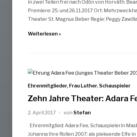
in zwei Teilen frei nach Ödön von Horváth. Bea
Premiere: 25. und 26.11.2017 Ort: Mehrzweckha
Theater St. Magnus Beber Regie: Peggy Zawilla
Weiterlesen »
Ehrenmitglieder
,
Frau Luther
,
Schauspieler
Zehn Jahre Theater: Adara Fe
2. April 2017
von
Stefan
Ehrenmitglied: Adara Fee, Schauspielerin Masko
Johanna Ihre Rollen 2007: als pieksende Elfe i