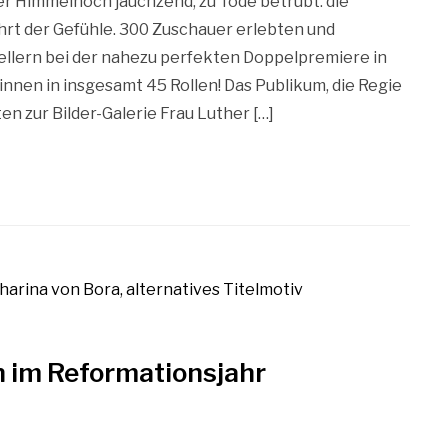
Himmelhoch jauchzend, zu Tode betrübt: die
hrt der Gefühle. 300 Zuschauer erlebten und
llern bei der nahezu perfekten Doppelpremiere in
nnen in insgesamt 45 Rollen! Das Publikum, die Regie
n zur Bilder-Galerie Frau Luther […]
n im Reformationsjahr