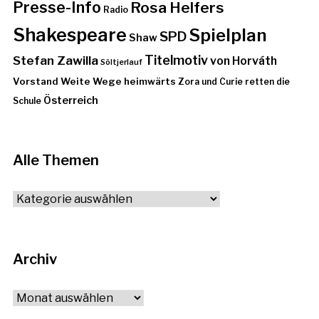
Presse-Info
Rosa Helfers
Radio
Shakespeare
Spielplan
SPD
Shaw
Stefan Zawilla
Titelmotiv
von Horváth
Söltjerlauf
Vorstand
Weite Wege heimwärts
Zora und Curie retten die
Österreich
Schule
Alle Themen
Alle
Themen
Archiv
Archiv