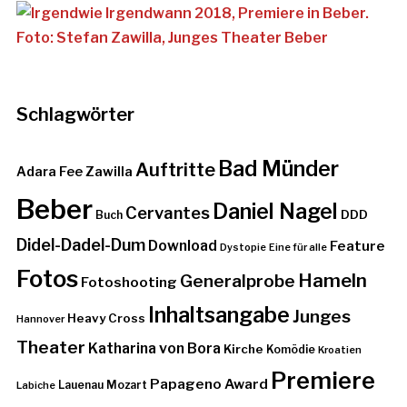
Schlagwörter
Bad Münder
Auftritte
Adara Fee Zawilla
Beber
Daniel Nagel
Cervantes
DDD
Buch
Didel-Dadel-Dum
Download
Feature
Dystopie
Eine für alle
Fotos
Hameln
Generalprobe
Fotoshooting
Inhaltsangabe
Junges
Heavy Cross
Hannover
Theater
Katharina von Bora
Kirche
Komödie
Kroatien
Premiere
Papageno Award
Lauenau
Mozart
Labiche