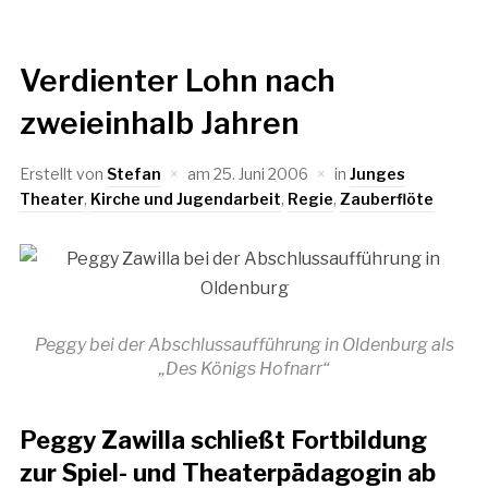
Verdienter Lohn nach
zweieinhalb Jahren
Erstellt von
Stefan
am
25. Juni 2006
in
Junges
Theater
,
Kirche und Jugendarbeit
,
Regie
,
Zauberflöte
Peggy bei der Abschlussaufführung in Oldenburg als
„Des Königs Hofnarr“
Peggy Zawilla schließt Fortbildung
zur Spiel- und Theaterpädagogin ab