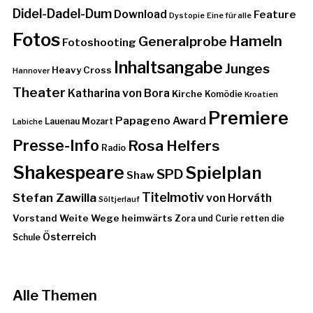
Didel-Dadel-Dum
Download
Feature
Dystopie
Eine für alle
Fotos
Hameln
Generalprobe
Fotoshooting
Inhaltsangabe
Junges
Heavy Cross
Hannover
Theater
Katharina von Bora
Kirche
Komödie
Kroatien
Premiere
Papageno Award
Lauenau
Mozart
Labiche
Presse-Info
Rosa Helfers
Radio
Shakespeare
Spielplan
SPD
Shaw
Stefan Zawilla
Titelmotiv
von Horváth
Söltjerlauf
Vorstand
Weite Wege heimwärts
Zora und Curie retten die
Österreich
Schule
Alle Themen