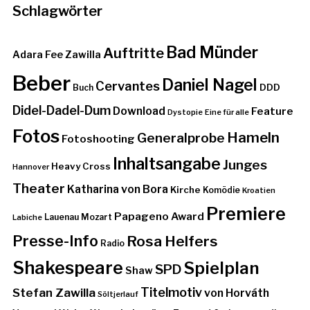
Schlagwörter
Bad Münder
Auftritte
Adara Fee Zawilla
Beber
Daniel Nagel
Cervantes
DDD
Buch
Didel-Dadel-Dum
Download
Feature
Dystopie
Eine für alle
Fotos
Hameln
Generalprobe
Fotoshooting
Inhaltsangabe
Junges
Heavy Cross
Hannover
Theater
Katharina von Bora
Kirche
Komödie
Kroatien
Premiere
Papageno Award
Lauenau
Mozart
Labiche
Presse-Info
Rosa Helfers
Radio
Shakespeare
Spielplan
SPD
Shaw
Stefan Zawilla
Titelmotiv
von Horváth
Söltjerlauf