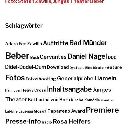
Schlagwörter
Bad Münder
Auftritte
Adara Fee Zawilla
Beber
Daniel Nagel
Cervantes
DDD
Buch
Didel-Dadel-Dum
Download
Feature
Dystopie
Eine für alle
Fotos
Hameln
Generalprobe
Fotoshooting
Inhaltsangabe
Junges
Heavy Cross
Hannover
Theater
Katharina von Bora
Kirche
Komödie
Kroatien
Premiere
Papageno Award
Lauenau
Mozart
Labiche
Presse-Info
Rosa Helfers
Radio