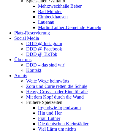
Spielstätten / Anfahrt
Mehrzweckhalle Beber
Bad Münder
Eimbeckhausen
Lauenau
Martin-Luther-Gemeinde Hameln
Platz-Reservierung
Social Media
DDD @ Instagram
DDD @ Facebook
DDD @ TikTok
Über uns
DDD – das sind wir!
Kontakt
Archiv
Weite Wege heimwärts
Zora und Curie retten die Schule
Heavy Cross – oder Eine für alle
Mit dem Kopf durch die Wand
Frühere Spielzeiten
Irgendwie Irgendwann
Hin und Her
Frau Luther
Die deutschen Kleinstädter
Viel Lärm um nichts