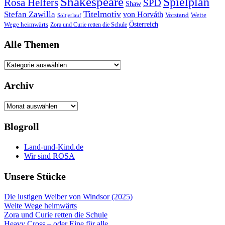
Shakespeare
Spielplan
Rosa Helfers
SPD
Shaw
Titelmotiv
Stefan Zawilla
von Horváth
Vorstand
Weite
Söltjerlauf
Österreich
Wege heimwärts
Zora und Curie retten die Schule
Alle Themen
Alle
Themen
Archiv
Archiv
Blogroll
Land-und-Kind.de
Wir sind ROSA
Unsere Stücke
Die lustigen Weiber von Windsor (2025)
Weite Wege heimwärts
Zora und Curie retten die Schule
Heavy Cross – oder Eine für alle