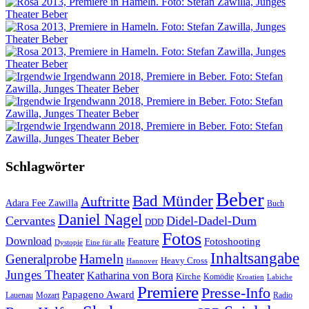
Schlagwörter
Beber
Bad Münder
Auftritte
Adara Fee Zawilla
Buch
Daniel Nagel
Cervantes
Didel-Dadel-Dum
DDD
Fotos
Download
Feature
Fotoshooting
Dystopie
Eine für alle
Inhaltsangabe
Hameln
Generalprobe
Heavy Cross
Hannover
Junges Theater
Katharina von Bora
Kirche
Komödie
Kroatien
Labiche
Premiere
Presse-Info
Papageno Award
Lauenau
Mozart
Radio