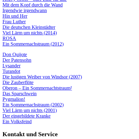
Mit dem Kopf durch die Wand
Irgendwie irgendwann
Hin und Her
Frau Luther
Die deutschen Kleinstädter
Viel Lärm um nichts (2014)
ROSA
Ein Sommernachstraum (2012)
Don Quijote
Der Patensohn
Lysander
Turandot
Die lustigen Weiber von Windsor (2007)
Die Zauberflöte
Oberon – Ein Sommernachtstraum²
Das Sparschwein
Pygmalion!
Ein Sommernachstraum (2002)
Viel Lärm um nichts (2001)
Der eingebildete Kranke
Ein Volksfeind
Kontakt und Service