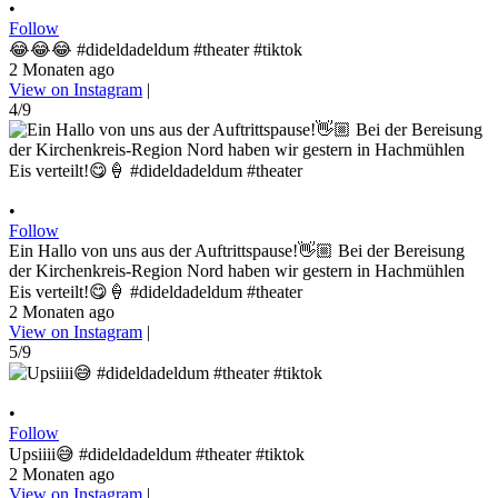
•
Follow
😂😂😂 #dideldadeldum #theater #tiktok
2 Monaten ago
View on Instagram
|
4/9
•
Follow
Ein Hallo von uns aus der Auftrittspause!👋🏼 Bei der Bereisung
der Kirchenkreis-Region Nord haben wir gestern in Hachmühlen
Eis verteilt!😋🍦 #dideldadeldum #theater
2 Monaten ago
View on Instagram
|
5/9
•
Follow
Upsiiii😅 #dideldadeldum #theater #tiktok
2 Monaten ago
View on Instagram
|