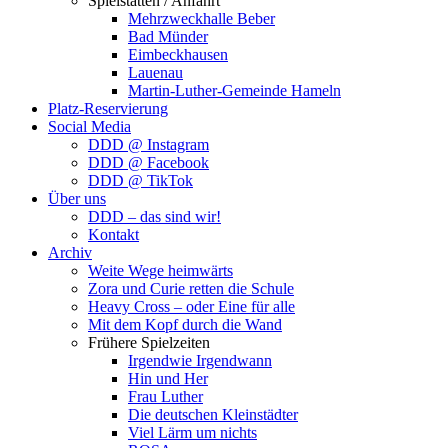
Spielstätten / Anfahrt
Mehrzweckhalle Beber
Bad Münder
Eimbeckhausen
Lauenau
Martin-Luther-Gemeinde Hameln
Platz-Reservierung
Social Media
DDD @ Instagram
DDD @ Facebook
DDD @ TikTok
Über uns
DDD – das sind wir!
Kontakt
Archiv
Weite Wege heimwärts
Zora und Curie retten die Schule
Heavy Cross – oder Eine für alle
Mit dem Kopf durch die Wand
Frühere Spielzeiten
Irgendwie Irgendwann
Hin und Her
Frau Luther
Die deutschen Kleinstädter
Viel Lärm um nichts