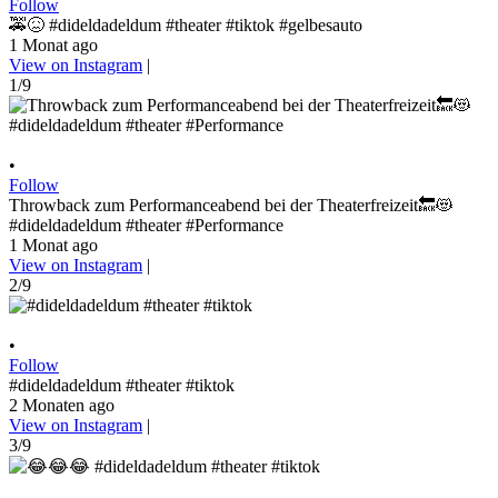
Follow
🚕😖 #dideldadeldum #theater #tiktok #gelbesauto
1 Monat ago
View on Instagram
|
1/9
•
Follow
Throwback zum Performanceabend bei der Theaterfreizeit🔙😻
#dideldadeldum #theater #Performance
1 Monat ago
View on Instagram
|
2/9
•
Follow
#dideldadeldum #theater #tiktok
2 Monaten ago
View on Instagram
|
3/9