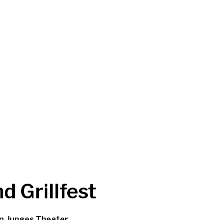
d Grillfest
n
,
Junges Theater