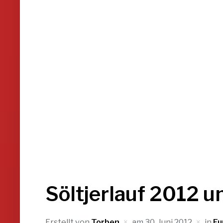
Söltjerlauf 2012 un
Erstellt von
Torben
am
30. Juni 2012
in
Fu