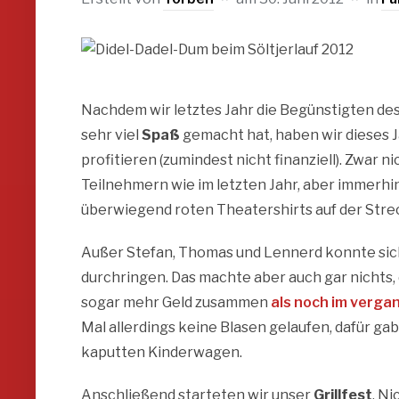
Nachdem wir letztes Jahr die Begünstigten de
sehr viel
Spaß
gemacht hat, haben wir dieses 
profitieren (zumindest nicht finanziell). Zwar 
Teilnehmern wie im letzten Jahr, aber immerhin
überwiegend roten Theatershirts auf der Stre
Außer Stefan, Thomas und Lennerd konnte sich
durchringen. Das machte aber auch gar nichts
sogar mehr Geld zusammen
als noch im verga
Mal allerdings keine Blasen gelaufen, dafür g
kaputten Kinderwagen.
Anschließend starteten wir unser
Grillfest
. Ni