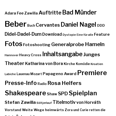
Bad Münder
Auftritte
Adara Fee Zawilla
Beber
Daniel Nagel
Cervantes
DDD
Buch
Didel-Dadel-Dum
Download
Feature
Dystopie
Eine für alle
Fotos
Hameln
Generalprobe
Fotoshooting
Inhaltsangabe
Junges
Heavy Cross
Hannover
Theater
Katharina von Bora
Kirche
Komödie
Kroatien
Premiere
Papageno Award
Lauenau
Mozart
Labiche
Presse-Info
Rosa Helfers
Radio
Shakespeare
Spielplan
SPD
Shaw
Stefan Zawilla
Titelmotiv
von Horváth
Söltjerlauf
Vorstand
Weite Wege heimwärts
Zora und Curie retten die