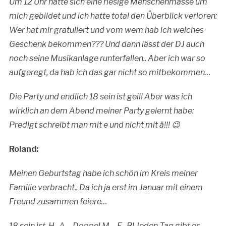
Um 12 Uhr hatte sich eine riesige Menschenmasse um
mich gebildet und ich hatte total den Überblick verloren:
Wer hat mir gratuliert und vom wem hab ich welches
Geschenk bekommen??? Und dann lässt der DJ auch
noch seine Musikanlage runterfallen.. Aber ich war so
aufgeregt, da hab ich das gar nicht so mitbekommen…
Die Party und endlich 18 sein ist geil! Aber was ich
wirklich an dem Abend meiner Party gelernt habe:
Predigt schreibt man mit e und nicht mit ä!!!
😉
Roland:
Meinen Geburtstag habe ich schön im Kreis meiner
Familie verbracht.. Da ich ja erst im Januar mit einem
Freund zusammen feiere…
18 sein ist H- A – Doppel M – E-
R! Jeden Tag gibt es