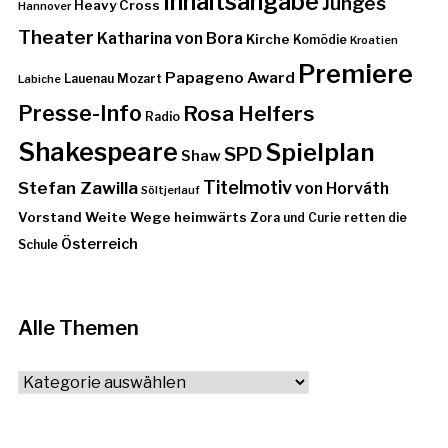
Inhaltsangabe
Junges
Heavy Cross
Hannover
Theater
Katharina von Bora
Kirche
Komödie
Kroatien
Premiere
Papageno Award
Lauenau
Mozart
Labiche
Presse-Info
Rosa Helfers
Radio
Shakespeare
Spielplan
SPD
Shaw
Stefan Zawilla
Titelmotiv
von Horváth
Söltjerlauf
Vorstand
Weite Wege heimwärts
Zora und Curie retten die
Österreich
Schule
Alle Themen
Alle
Themen